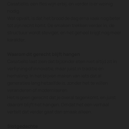
Casatiello, een fles wijn erbij, en verder is er weinig
nodig.
Wat opvalt, is dat het brood de dag erna vaak nog beter
tot zijn recht komt. De smaken trekken verder in, de
structuur wordt steviger, en het geheel krijgt nog meer
karakter.
Waarom dit gerecht blijft hangen
Casatiello laat zien dat bijzonder eten niet altijd zit in
verfijning of innovatie, maar juist in traditie en
herhaling. In het blijven maken van iets dat al
generaties lang hetzelfde is, zonder het te willen
veranderen of moderniseren.
Het is geen gerecht dat je overal tegenkomt, en juist
daarom blijft het hangen. Omdat het een verhaal
vertelt dat verder gaat dan smaak alleen.
Slotgedachte