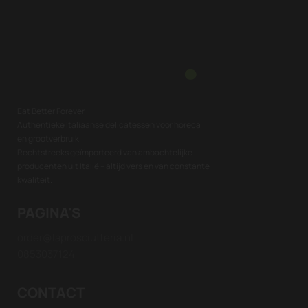
Eat Better Forever
Authentieke Italiaanse delicatessen voor horeca
en grootverbruik.
Rechtstreeks geïmporteerd van ambachtelijke
producenten uit Italië – altijd vers en van constante
kwaliteit.
PAGINA'S
order@laprosciutteria.nl
0853037124
CONTACT