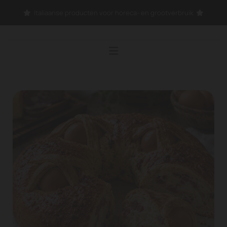
Italiaanse producten voor horeca- en grootverbruik

