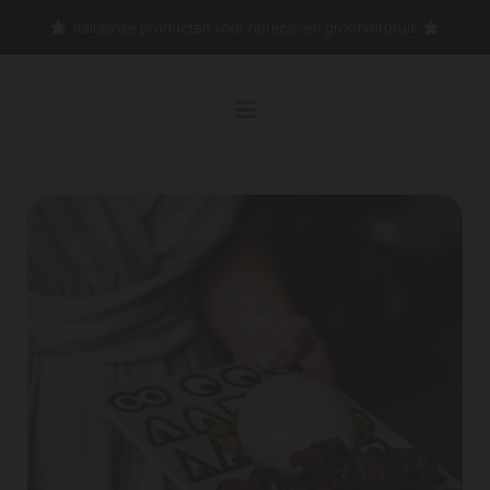
Italiaanse producten voor horeca- en grootverbruik

