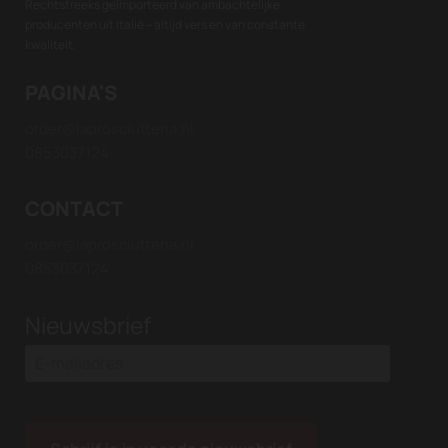
Rechtstreeks geïmporteerd van ambachtelijke
producenten uit Italië – altijd vers en van constante
kwaliteit.
PAGINA'S
order@laprosciutteria.nl
0853037124
CONTACT
order@laprosciutteria.nl
0853037124
Nieuwsbrief