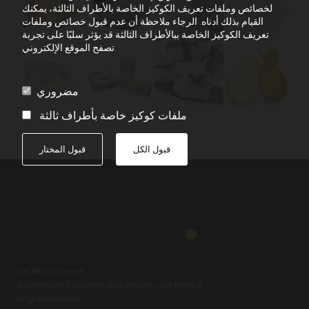
لخصائص وملفات تعريف الكوكيز الخاصة بالأطراف الثالثة، يمكنك
القيام بذلك أدناه. الرجاء ملاحظة أن عدم قبول خصائص وملفات
تعريف الكوكيز الخاصة ببالأطراف الثالثة قد يؤثر سلبًا على تجربة
تصفح الموقع الإلكتروني.
مضروري
ملفات كوكيز خاصة بأطراف ثالثة
قبول الكل
قبول المختار
Eat Better Forever
Authentieke Italiaanse delicatessen voor horeca
en grootverbruik.