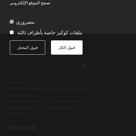
تصفح الموقع الإلكتروني.
Morettini
Morettini
مضروري
ملفات كوكيز خاصة بأطراف ثالثة
قبول الكل
قبول المختار
Eat Better Forever
Authentieke Italiaanse delicatessen voor horeca
en grootverbruik.
Rechtstreeks geïmporteerd van ambachtelijke
producenten uit Italië – altijd vers en van constante
kwaliteit.
PAGINA'S