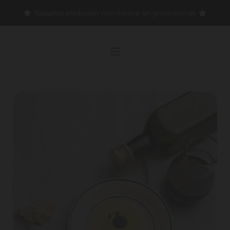
Italiaanse producten voor horeca- en grootverbruik

