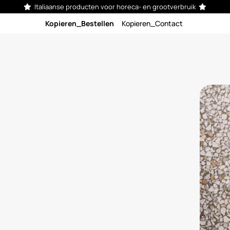
Italiaanse producten voor horeca- en grootverbruik


Kopieren_Bestellen
Kopieren_Contact