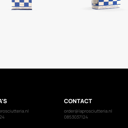
A'S
CONTACT
rosciutteria.nl
order@laprosciutteria.nl
24
0853037124