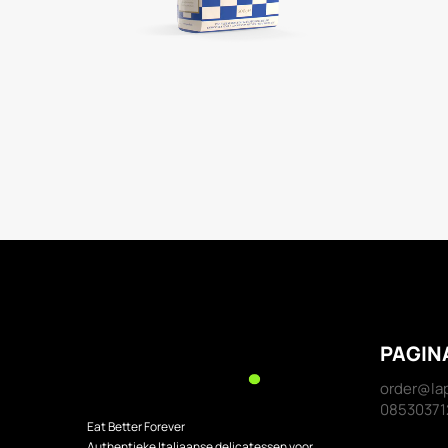
PAGIN
order@lap
08530371
Eat Better Forever
Authentieke Italiaanse delicatessen voor