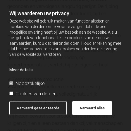
gebonden en vervolgens langdurig gerijpt. De rijping
Wij waarderen uw privacy
verloopt langzaam, gestuurd door lucht, tijd en
ervaring – niet door techniek.
Deze website wil gebruik maken van functionaliteiten en
cookies van derden om ervoor te zorgen dat u de best
mogelijke ervaring heeft bij uw bezoek aan de website. Als u
Het resultaat is een ham met een uitzonderlijk zachte
het gebruik van functionaliteit en cookies van derden wilt
structuur en een gelaagde smaak: elegant, licht zoet,
aanvaarden, kunt u dat hieronder doen. Houd er rekening mee
dat het niet aanvaarden van cookies van derden de ervaring
subtiel aards en volledig in balans. Culatello vraagt
van de website zal verstoren.
geen begeleiding. Dun gesneden, op
kamertemperatuur, vertelt hij zijn eigen verhaal.
Meer details
✔ Zeer beperkte productie
Noodzakelijke
✔ Afkomstig uit Zibello en directe omgeving
✔ Ambachtelijke rijping, volledig natuurlijk
Cookies van derden
✔ Gesneden voor pure bereidingen
Aanvaard geselecteerde
Aanvaard alles
Wij kiezen bewust voor producten die niet overal te
krijgen zijn en alleen bestaan dankzij vakmanschap en
geduld. Met de introductie van Culatello di Zibello