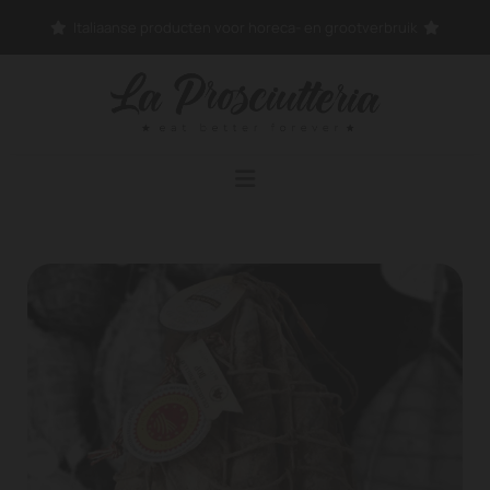
Italiaanse producten voor horeca- en grootverbruik

