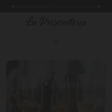
Italiaanse producten voor horeca- en grootverbruik

