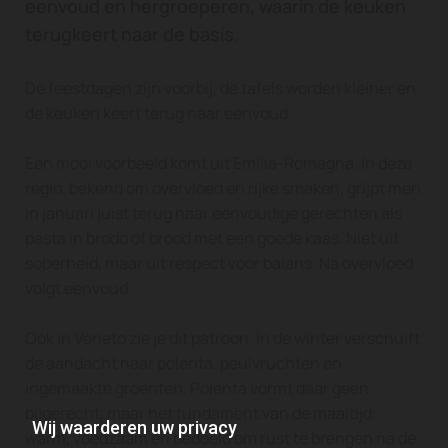
eenvoud en hergroeperen, waarin de keuken
terugkeert naar de basis.
De feestdagen zijn voorbij, de tafels worden kleiner en
de keuken keert terug naar eenvoud.
Een mooi voorbeeld komt uit Emilia-Romagna. In deze
regio, bekend om overvloed en rijke smaken, grijpt men
in januari juist terug naar eenvoudige gerechten als
pasta in brodo of brood met een goede kaas. Niet uit
soberheid, maar uit respect voor balans. Na overvloed
volgt eenvoud.
Ook in Veneto zie je dit patroon. In de winter verschuift
de aandacht naar polenta, peulvruchten en
ingemaakte groenten. Polenta vormt daar geen
bijgerecht, maar het fundament van de maaltijd:
Wij waarderen uw privacy
warm, voedzaam en bedoeld om rust te brengen na de