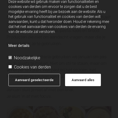
Deze website wil gebruik maken van functionaliteiten en
feestdagen.
cookies van derden om ervoor te zorgen dat u de best
mogelijke ervaring heeft bij uw bezoek aan de website. Als u
Dit is de maand waarin ingrediënten weer voor zichzelf
het gebruik van functionaliteit en cookies van derden wilt
aanvaarden, kunt u dat hieronder doen. Houd er rekening mee
mogen spreken. Minder combinaties, minder lagen,
dat het niet aanvaarden van cookies van derden de ervaring
meer aandacht. Goede olie, pasta, kaas en brood.
van de website zal verstoren.
Producten die niet om aandacht vragen, maar die je
begrijpt door ze te gebruiken.
Meer details
Ook bij La Prosciutteria gebruiken we januari om pas
Noodzakelijke
op de plaats te maken. Niet om stil te staan, maar om
Cookies van derden
scherper te kijken. Wat past bij het seizoen, het
moment en de keuken van nu?
Aanvaard geselecteerde
Aanvaard alles
Januari sluit je niet af met een knal.
Je sluit ’m af met focus.