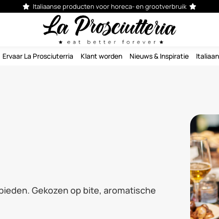
Italiaanse producten voor horeca- en grootverbruik


Ervaar La Prosciuterria
Klant worden
Nieuws & Inspiratie
Italiaa
gebieden. Gekozen op bite, aromatische