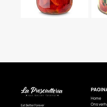
PAGIN
Home
Ons verh
Eat Better Forever